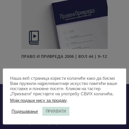
ПРАВО И ПРИВРЕДА 2006 | ВОЛ 44 | 9–12
Наша веб страница користи колачиће како да бисмо
Вам пружили најрелевантније искуство памтећи ваше
поставке и поновне посете. Кликом на тастер
„Прихвати“ пристајете на употребу СВИХ колачића.
Моји подаци нису за продају
.
ИЗДАВАЧИ /
Подешавање
ПРИХВАТИ
Удружење правника у привреди
Републике Србије