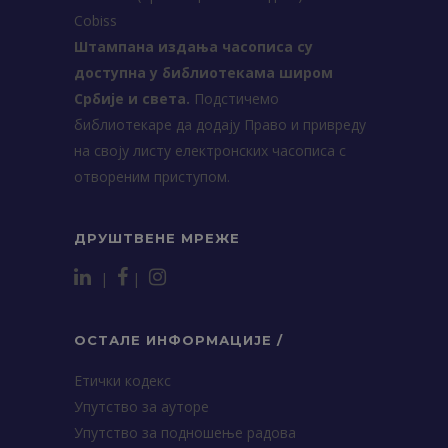
Cobiss
Штампана издања часописа су
доступна у библиотекама широм
Србије и света.
Подстичемо
библиотекаре да додају Право и привреду
на своју листу електронских часописа с
отвореним приступом.
ДРУШТВЕНЕ МРЕЖЕ
|
|
ОСТАЛЕ ИНФОРМАЦИЈЕ /
Етички кодекс
Упутство за ауторе
Упутство за подношење радова