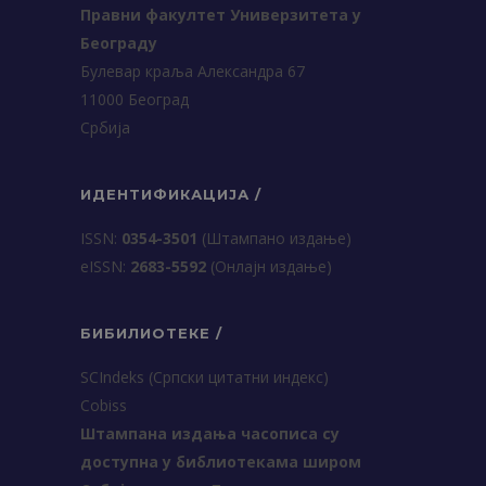
Правни факултет Универзитета у
Београду
Булевар краља Александра 67
11000 Београд
Србија
ИДЕНТИФИКАЦИЈА /
ISSN:
0354-3501
(Штампано издање)
еISSN:
2683-5592
(Онлајн издање)
БИБИЛИОТЕКЕ /
SCIndeks (Српски цитатни индекс)
Cobiss
Штампана издања часописа су
доступна у библиотекама широм