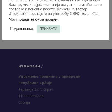
Наша веб страница користи колачиће како да бисмо
Вам пружили најрелевантније искуство памтећи ваше
поставке и поновне посете. Кликом на тастер
„Прихвати“ пристајете на употребу СВИХ колачића.
Моји подаци нису за продају
.
Подешавање
ПРИХВАТИ
ИЗДАВАЧИ /
Удружење правника у привреди
Републике Србије
Теразије 27, V спрат
11000 Београд
Србија