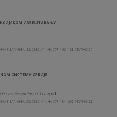
Ј
НАНСИЈСКОМ ИЗВЕШТАВАЊУ
ДИНА ИЗЛАЖЕЊА: 58
, СВЕСКА 1, НА СТР. 160 - 183, УКУПНО 24
Ј
ДНОМ СИСТЕМУ СРБИЈЕ
а Унион – Никола Тесла у Београду
]
ДИНА ИЗЛАЖЕЊА: 58
, СВЕСКА 1, НА СТР. 184 - 205, УКУПНО 22
Ј