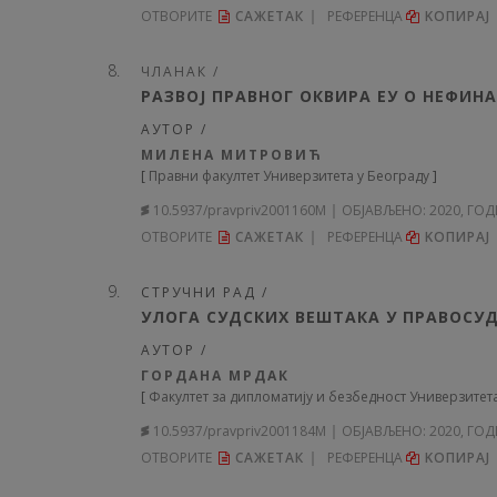
ОТВОРИТЕ
САЖЕТАК
РЕФЕРЕНЦА
KОПИРА
ЧЛАНАК /
РАЗВОЈ ПРАВНОГ ОКВИРА ЕУ О НЕФИ
АУТОР /
МИЛЕНА МИТРОВИЋ
[
Правни факултет Универзитета у Београду
]
10.5937/pravpriv2001160M
ОБЈАВЉЕНО:
2020, ГО
ОТВОРИТЕ
САЖЕТАК
РЕФЕРЕНЦА
KОПИРА
СТРУЧНИ РАД /
УЛОГА СУДСКИХ ВЕШТАКА У ПРАВОСУ
АУТОР /
ГОРДАНА МРДАК
[
Факултет за дипломатију и безбедност Универзитет
10.5937/pravpriv2001184M
ОБЈАВЉЕНО:
2020, ГО
ОТВОРИТЕ
САЖЕТАК
РЕФЕРЕНЦА
KОПИРА