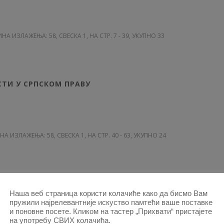
ИНА ИЗЛАЖЕЊА: 58
, СВЕСКА 1, НА СТР. 7 - 39, УКУПНО 33
Ј
ТИ У СРПСКОМ ПРАВУ
ИНА ИЗЛАЖЕЊА: 58
, СВЕСКА 1, НА СТР. 40 - 63, УКУПНО 24
Ј
РАНИМ У ШВАЈЦАРСКИМ ФРАНЦИМА
Наша веб страница користи колачиће како да бисмо Вам
пружили најрелевантније искуство памтећи ваше поставке
и поновне посете. Кликом на тастер „Прихвати“ пристајете
]
на употребу СВИХ колачића.