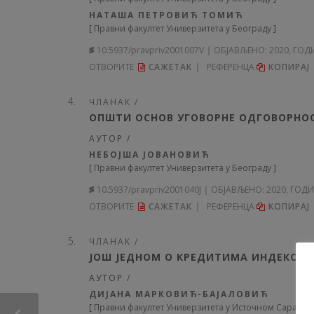
НАТАША ПЕТРОВИЋ ТОМИЋ
[
Правни факултет Универзитета у Београду
]
10.5937/pravpriv2001007V
ОБЈАВЉЕНО:
2020, ГОД
ОТВОРИТЕ
САЖЕТАК
РЕФЕРЕНЦА
KОПИРА
ЧЛАНАК /
ОПШТИ ОСНОВ УГОВОРНЕ ОДГОВОРНОС
АУТОР /
НЕБОЈША ЈОВАНОВИЋ
[
Правни факултет Универзитета у Београду
]
10.5937/pravpriv2001040J
ОБЈАВЉЕНО:
2020, ГОД
ОТВОРИТЕ
САЖЕТАК
РЕФЕРЕНЦА
KОПИРА
ЧЛАНАК /
ЈОШ ЈЕДНОМ О КРЕДИТИМА ИНДЕКСИ
АУТОР /
ДИЈАНА МАРКОВИЋ-БАЈАЛОВИЋ
[
Правни факултет Универзитета у Источном Сарајеву