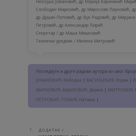
Небојша Јовановић
,
др Марија Караникић Мири
Слободан Марковић
,
др Мирослав Пауновић
,
д
др Душан Поповић
,
др Вук Радовић
,
др Мирјана
Петровић
,
др Александар Ћирић
Секретар /
др Маша Мишковић
Технички уредник /
Милена Митровић
Погледајте и друге радове аутора из овог броја
ЈОВАНОВИЋ Небојша
|
ВАСИЉЕВИЋ Зоран
|
В
МАРКОВИЋ-БАЈАЛОВИЋ Дијана
|
МИТРОВИЋ 
ПЕТРОВИЋ ТОМИЋ Наташа
|
ДОДАТАК /