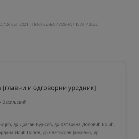
 / 26 СЕП 2021
ПОСЛЕДЊА ИЗМЕНА / 15 АПР 2022
 [главни и одговорни уредник]
о Васиљевић
Бојић
,
др Драган Вујисић
,
др Катарина Доловић Бојић
,
ордана Илић Попов
,
др Светислав Јанковић
,
др