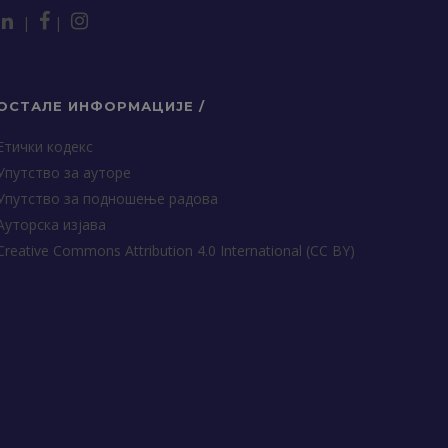
|
|
ОСТАЛЕ ИНФОРМАЦИЈЕ /
Етички кодекс
Упутство за ауторе
Упутство за подношење радова
Ауторска изјава
Creative Commons Attribution 4.0 International (CC BY)