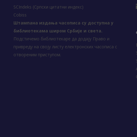
SCIndeks (Српски цитатни индекс)
Cobiss
Штампана издања часописа су доступна у
библиотекама широм Србије и света.
Подстичемо библиотекаре да додају Право и
привреду на своју листу електронских часописа с
отвореним приступом.