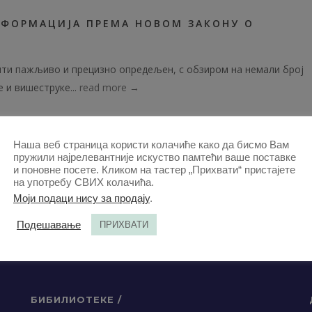
НФОРМАЦИЈА ПРЕМА НОВОМ ЗАКОНУ О
ити пажљиво и прецизно опредељен, с обзиром на немали број
 и вишеструке...
read more →
2023-ЧЛАНЦИ
,
ПРАВО И ПРИВРЕДА 61–2-ЧЛАНЦИ
,
ЧЛАНЦИ
Наша веб страница користи колачиће како да бисмо Вам
пружили најрелевантније искуство памтећи ваше поставке
и поновне посете. Кликом на тастер „Прихвати“ пристајете
на употребу СВИХ колачића.
Моји подаци нису за продају
.
Подешавање
ПРИХВАТИ
БИБИЛИОТЕКЕ /