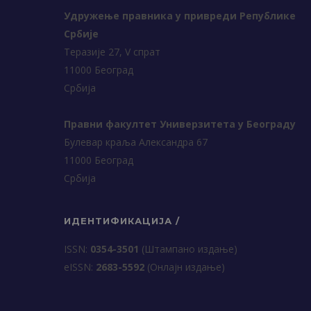
Удружење правника у привреди Републике
Србије
Теразије 27, V спрат
11000 Београд
Србија
Правни факултет Универзитета у Београду
Булевар краља Александра 67
11000 Београд
Србија
ИДЕНТИФИКАЦИЈА /
ISSN:
0354-3501
(Штампано издање)
еISSN:
2683-5592
(Онлајн издање)