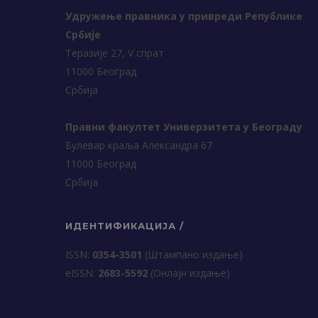
Удружење правника у привреди Републике
Србије
Теразије 27, V спрат
11000 Београд
Србија
Правни факултет Универзитета у Београду
Булевар краља Александра 67
11000 Београд
Србија
ИДЕНТИФИКАЦИЈА /
ISSN:
0354-3501
(Штампано издање)
еISSN:
2683-5592
(Онлајн издање)