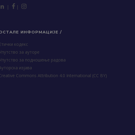
|
|
ОСТАЛЕ ИНФОРМАЦИЈЕ /
Етички кодекс
Упутство за ауторе
Упутство за подношење радова
Ауторска изјава
Creative Commons Attribution 4.0 International (CC BY)