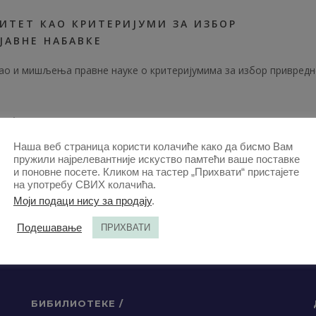
ИТЕТ КАО КРИТЕРИЈУМИ ЗА ИЗБОР
ЈАВНЕ НАБАВКЕ
 као и мишљења правне науке o критеријумима за избор привредн
K | 2023
2023-ЧЛАНЦИ
,
ЗБОРНИК 2023-ЧЛАНЦИ
,
ЧЛАНЦИ
Наша веб страница користи колачиће како да бисмо Вам
пружили најрелевантније искуство памтећи ваше поставке
и поновне посете. Кликом на тастер „Прихвати“ пристајете
на употребу СВИХ колачића.
Моји подаци нису за продају
.
Подешавање
ПРИХВАТИ
БИБИЛИОТЕКЕ /