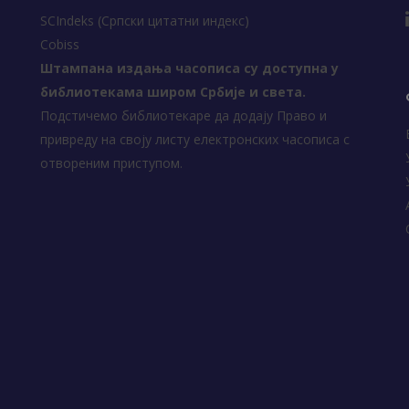
SCIndeks (Српски цитатни индекс)
Cobiss
Штампана издања часописа су доступна у
библиотекама широм Србије и света.
Подстичемо библиотекаре да додају Право и
привреду на своју листу електронских часописа с
отвореним приступом.