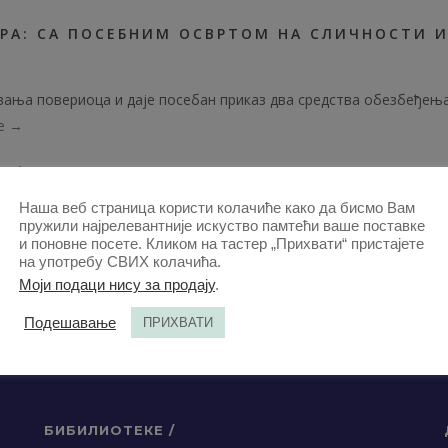
РА: СА ПОСЕБНИМ ОСВРТОМ НА СЛИЧНОСТИ 
вања повериоца и даје посебан приказ два средства обезбеђењ
e →
K | 2023
2023-ЧЛАНЦИ
,
ЗБОРНИК 2023-ЧЛАНЦИ
,
ЧЛАНЦИ
Наша веб страница користи колачиће како да бисмо Вам
пружили најрелевантније искуство памтећи ваше поставке
и поновне посете. Кликом на тастер „Прихвати“ пристајете
на употребу СВИХ колачића.
Моји подаци нису за продају
.
Подешавање
ПРИХВАТИ
БИБИЛИОТЕКЕ /