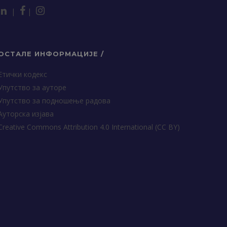
|
|
ОСТАЛЕ ИНФОРМАЦИЈЕ /
Етички кодекс
Упутство за ауторе
Упутство за подношење радова
Ауторска изјава
Creative Commons Attribution 4.0 International (CC BY)