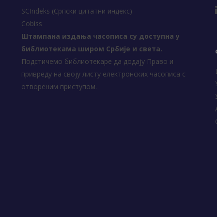
SCIndeks (Српски цитатни индекс)
Cobiss
Штампана издања часописа су доступна у
библиотекама широм Србије и света.
Подстичемо библиотекаре да додају Право и
привреду на своју листу електронских часописа с
отвореним приступом.