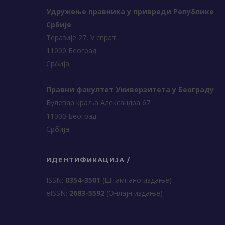
Удружење правника у привреди Републике
Србије
Теразије 27, V спрат
11000 Београд
Србија
Правни факултет Универзитета у Београду
Булевар краља Александра 67
11000 Београд
Србија
ИДЕНТИФИКАЦИЈА /
ISSN:
0354-3501
(Штампано издање)
еISSN:
2683-5592
(Онлајн издање)