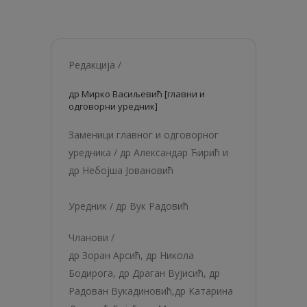
Редакција /
др Мирко Васиљевић [главни и
одговорни уредник]
Заменици главног и одговорног
уредника /
др Александар Ћирић и
др Небојша Јовановић
Уредник /
др Вук Радовић
Чланови /
др Зоран Арсић,
др Никола
Бодирога
,
др Драган Вујисић
,
др
Радован Вукадиновић
,
др Катарина