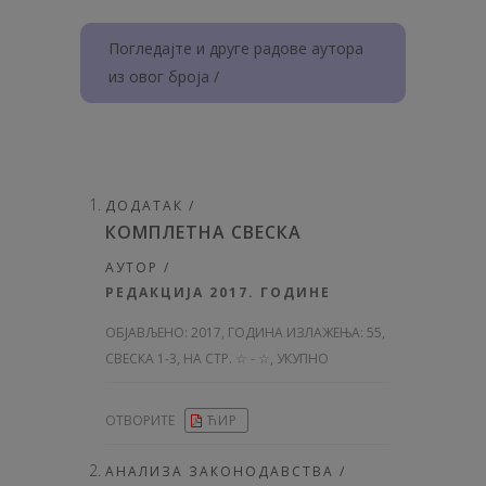
Погледајте и друге радове аутора
из овог броја /
ДОДАТАК /
КОМПЛЕТНА СВЕСКА
АУТОР /
РЕДАКЦИЈА 2017. ГОДИНЕ
ОБЈАВЉЕНО:
2017, ГОДИНА ИЗЛАЖЕЊА: 55
,
СВЕСКА 1-3, НА СТР. ☆ - ☆, УКУПНО
ОТВОРИТЕ
ЋИР
АНАЛИЗА ЗАКОНОДАВСТВА /