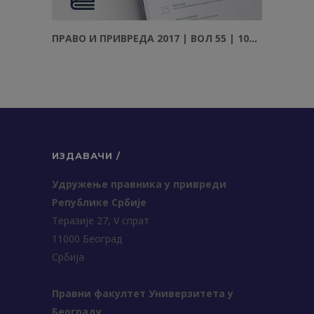
ПРАВО И ПРИВРЕДА 2017 | ВОЛ 55 | 10–12
ИЗДАВАЧИ /
Удружење правника у привреди
Републике Србије
Теразије 27, V спрат
11000 Београд
Србија
Правни факултет Универзитета у
Београду