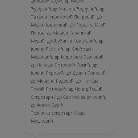
Доловић Бојић
,
др Марко
Ђурђевић
,
др Милена Ђорђевић
,
др
Татјана Јевремовић Петровић
,
др
Марко Јовановић
,
др Гордана Илић
Попов
,
др Марија Караникић
Мирић
,
др Љубинка Ковачевић
,
др
Јелена Лепетић
,
др Слободан
Марковић
,
др Мирослав Пауновић
,
др Наташа Петровић Томић
,
др
Јелена Перовић
,
др Душан Поповић
,
др Мирјана Радовић
,
др Наташа
Томић Петровић
,
др Ненад Тешић
,
Секретари /
др Светислав Јанковић
,
др Филип Бојић
Технички секретар/
Маша
Мишковић