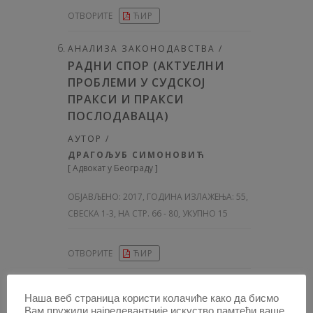
ОТВОРИТЕ
ЋИР
АНАЛИЗА ЗАКОНОДАВСТВА /
РАДНИ СПОР (АКТУЕЛНИ
ПРОБЛЕМИ У СУДСКОЈ
ПРАКСИ И ПРАКСИ
ПОСЛОДАВАЦА)
АУТОР /
ДРАГОЉУБ СИМОНОВИЋ
[
Адвокат у Београду
]
ОБЈАВЉЕНО:
2017, ГОДИНА ИЗЛАЖЕЊА: 55
,
СВЕСКА 1-3, НА СТР. 66 - 80, УКУПНО 15
ОТВОРИТЕ
ЋИР
АНАЛИЗА ЗАКОНОДАВСТВА /
Наша веб страница користи колачиће како да бисмо
ПРАВНЕ ПОСЛЕДИЦЕ
Вам пружили најрелевантније искуство памтећи ваше