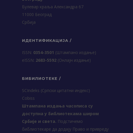
Булевар краља Александра 67
11000 Београд
Србија
ИДЕНТИФИКАЦИЈА /
ISSN:
0354-3501
(Штампано издање)
еISSN:
2683-5592
(Онлајн издање)
БИБИЛИОТЕКЕ /
SCIndeks (Српски цитатни индекс)
Cobiss
Штампана издања часописа су
доступна у библиотекама широм
Србије и света.
Подстичемо
библиотекаре да додају Право и привреду