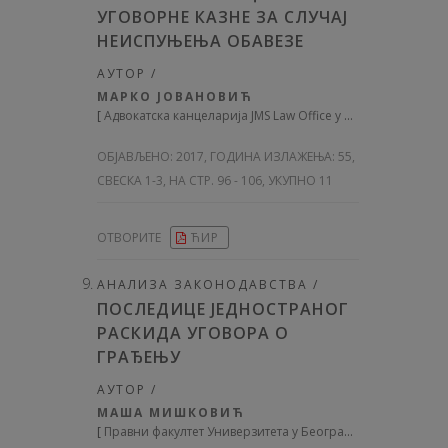
УГОВОРНЕ КАЗНЕ ЗА СЛУЧАЈ
НЕИСПУЊЕЊА ОБАВЕЗЕ
АУТОР /
МАРКО ЈОВАНОВИЋ
[
Адвокатска канцеларија JMS Law Office у Београду
]
ОБЈАВЉЕНО:
2017, ГОДИНА ИЗЛАЖЕЊА: 55
,
СВЕСКА 1-3, НА СТР. 96 - 106, УКУПНО 11
ОТВОРИТЕ
ЋИР
АНАЛИЗА ЗАКОНОДАВСТВА /
ПОСЛЕДИЦЕ ЈЕДНОСТРАНОГ
РАСКИДА УГОВОРА О
ГРАЂЕЊУ
АУТОР /
МАША МИШКОВИЋ
[
Правни факултет Универзитета у Београду
]