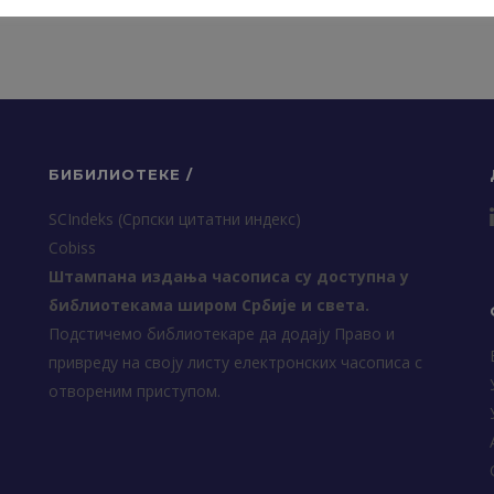
БИБИЛИОТЕКЕ /
SCIndeks (Српски цитатни индекс)
Cobiss
Штампана издања часописа су доступна у
библиотекама широм Србије и света.
Подстичемо библиотекаре да додају Право и
привреду на своју листу електронских часописа с
отвореним приступом.