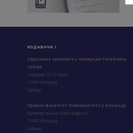
ИЗДАВАЧИ /
Удружење правника у привреди Републике
Србије
Теразије 27, V спрат
11000 Београд
Србија
Правни факултет Универзитета у Београду
Булевар краља Александра 67
11000 Београд
Србија