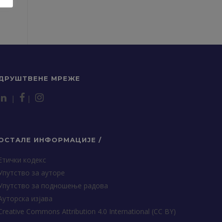
ДРУШТВЕНЕ МРЕЖЕ
|
|
ОСТАЛЕ ИНФОРМАЦИЈЕ /
Етички кодекс
Упутство за ауторе
Упутство за подношење радова
Ауторска изјава
Creative Commons Attribution 4.0 International (CC BY)