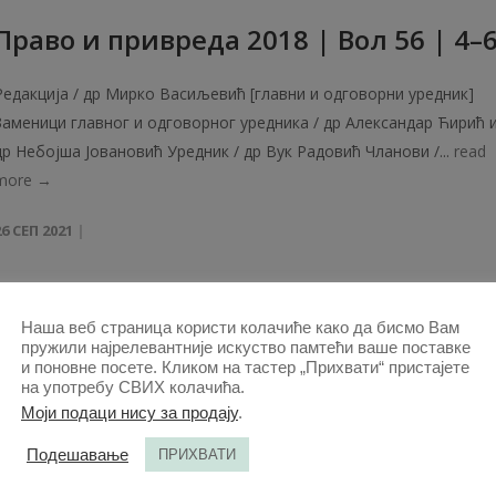
Право и привреда 2018 | Вол 56 | 4–
Редакција / др Мирко Васиљевић [главни и одговорни уредник]
Заменици главног и одговорног уредника / др Александар Ћирић 
др Небојша Јовановић Уредник / др Вук Радовић Чланови /...
read
more →
26 СЕП 2021
Право и привреда 2019 | Вол 57 | 4–
Наша веб страница користи колачиће како да бисмо Вам
пружили најрелевантније искуство памтећи ваше поставке
Редакција / др Мирко Васиљевић [главни и одговорни уредник]
и поновне посете. Кликом на тастер „Прихвати“ пристајете
Заменици главног и одговорног уредника / др Александар Ћирић 
на употребу СВИХ колачића.
Моји подаци нису за продају
.
др Небојша Јовановић Уредник / др Вук Радовић Чланови /...
read
more →
Подешавање
ПРИХВАТИ
26 СЕП 2021