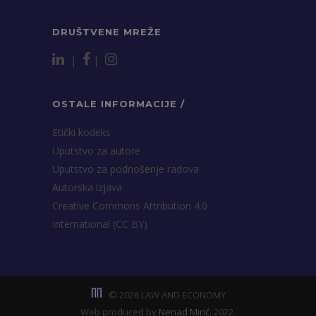
DRUŠTVENE MREŽE
|
|
OSTALE INFORMACIJE /
Etički kodeks
Uputstvo za autore
Uputstvo za podnošenje radova
Autorska izjava
Creative Commons Attribution 4.0
International (CC BY)
© 2026 LAW AND ECONOMY
Web produced by
Nenad Mirić
, 2022.