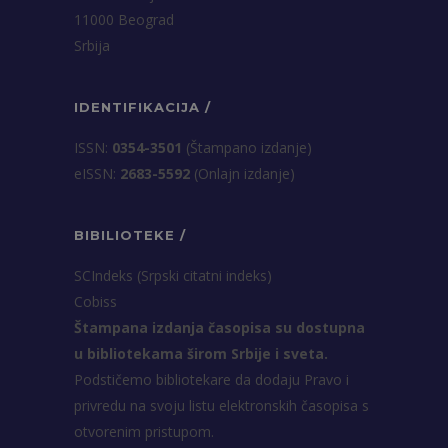
11000 Beograd
Srbija
IDENTIFIKACIJA /
ISSN:
0354-3501
(Štampano izdanje)
eISSN:
2683-5592
(Onlajn izdanje)
BIBILIOTEKE /
SCIndeks (Srpski citatni indeks)
Cobiss
Štampana izdanja časopisa su dostupna
u bibliotekama širom Srbije i sveta.
Podstičemo bibliotekare da dodaju Pravo i
privredu na svoju listu elektronskih časopisa s
otvorenim pristupom.