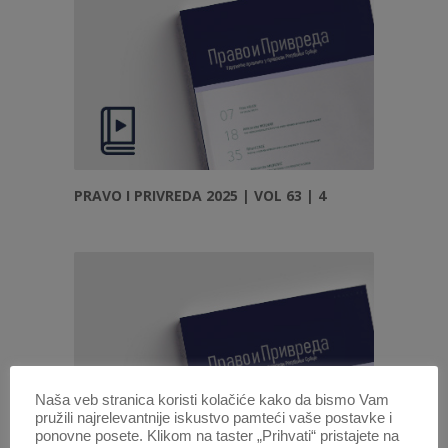
PRAVO I PRIVREDA 2025 | VOL 63 | 4
Naša veb stranica koristi kolačiće kako da bismo Vam
pružili najrelevantnije iskustvo pamteći vaše postavke i
ponovne posete. Klikom na taster „Prihvati“ pristajete na