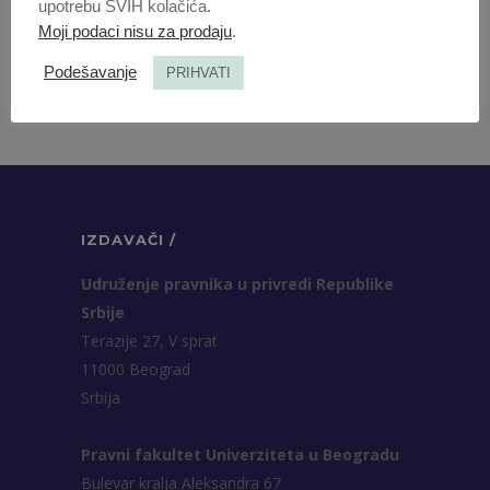
upotrebu SVIH kolačića.
Moji podaci nisu za prodaju
.
PRAVO I PRIVREDA 2025 | VOL 63 | 3
Podešavanje
PRIHVATI
IZDAVAČI /
Udruženje pravnika u privredi Republike
Srbije
Terazije 27, V sprat
11000 Beograd
Srbija
Pravni fakultet Univerziteta u Beogradu
Bulevar kralja Aleksandra 67