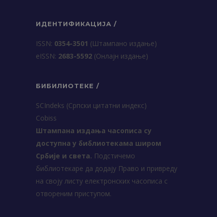
ИДЕНТИФИКАЦИЈА /
ISSN:
0354-3501
(Штампано издање)
еISSN:
2683-5592
(Онлајн издање)
БИБИЛИОТЕКЕ /
SCIndeks (Српски цитатни индекс)
Cobiss
Штампана издања часописа су
доступна у библиотекама широм
Србије и света.
Подстичемо
библиотекаре да додају Право и привреду
на своју листу електронских часописа с
отвореним приступом.