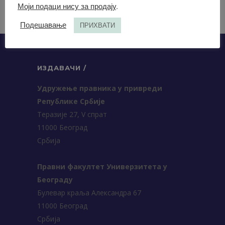
Моји подаци нису за продају
.
Подешавање
ПРИХВАТИ
ИЗДАВАЧИ /
Удружење правника у привреди
Републике Србије
Теразије 27, V спрат
11000 Београд
Србија
Правни факултет Универзитета у
Београду
Булевар краља Александра 67
11000 Београд
Србија