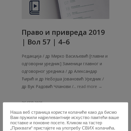
Право и привреда 2019
| Вол 57 | 4–6
Редакција / др Мирко Васиљевић [главни и
одговорни уредник] Заменици главног и
одговорног уредника / др Александар
Ћирић и др Небојша Јовановић Уредник /
др Вук Радовић Чланови /...
read more →
26 СЕП 2021
Наша веб страница користи колачиће како да бисмо
Вам пружили најрелевантније искуство памтећи ваше
поставке и поновне посете. Кликом на тастер
„Прихвати“ пристајете на употребу СВИХ колачића.