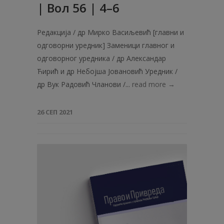
| Вол 56 | 4–6
Редакција / др Мирко Васиљевић [главни и
одговорни уредник] Заменици главног и
одговорног уредника / др Александар
Ћирић и др Небојша Јовановић Уредник /
др Вук Радовић Чланови /...
read more →
26 СЕП 2021