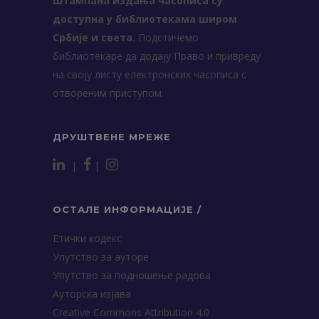
Штампана издања часописа су
доступна у библиотекама широм
Србије и света.
Подстичемо
библиотекаре да додају Право и привреду
на своју листу електронских часописа с
отвореним приступом.
ДРУШТВЕНЕ МРЕЖЕ
|
|
ОСТАЛЕ ИНФОРМАЦИЈЕ /
Етички кодекс
Упутство за ауторе
Упутство за подношење радова
Ауторска изјава
Creative Commons Attribution 4.0