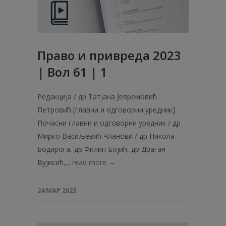
Право и привреда 2023
| Вол 61 | 1
Редакција / др Татјана Јевремовић
Петровић [главни и одговорни уредник]
Почасни главни и одговорни уредник / др
Мирко Васиљевић Чланови / др Никола
Бодирога, др Филип Бојић, др Драган
Вујисић,...
read more →
24 МАР 2023