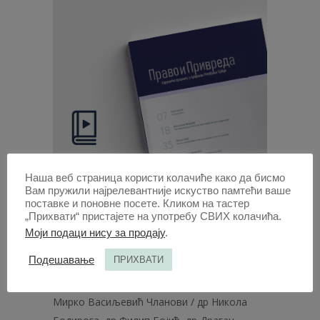
Наша веб страница користи колачиће како да бисмо
Право и привреда 2023
Вам пружили најрелевантније искуство памтећи ваше
поставке и поновне посете. Кликом на тастер
| Вол 61 | 3
„Прихвати“ пристајете на употребу СВИХ колачића.
Моји подаци нису за продају
.
Редакција / др Татјана Јевремовић
Подешавање
ПРИХВАТИ
Петровић [главни и одговорни уредник]
Почасни главни и одговорни уредник / др
Мирко Васиљевић Чланови / др Никола