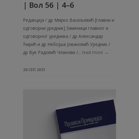
| Вол 56 | 4–6
Редакција / др Мирко Васиљевић [главни и
одговорни уредник] Заменици главног и
одговорног уредника / др Александар
Ћирић и др Небојша Јовановић Уредник /
др Вук Радовић Чланови /...
read more →
26 СЕП 2021