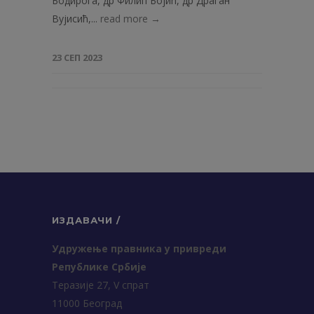
Бодирога, др Филип Бојић, др Драган
Вујисић,...
read more →
23 СЕП 2023
ИЗДАВАЧИ /
Удружење правника у привреди
Републике Србије
Теразије 27, V спрат
11000 Београд