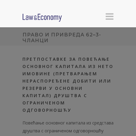
ПРАВО И ПРИВРЕДА 62–3-
ЧЛАНЦИ
ПРЕТПОСТАВКЕ ЗА ПОВЕЋАЊЕ
ОСНОВНОГ КАПИТАЛА ИЗ НЕТО
ИМОВИНЕ (ПРЕТВАРАЊЕМ
НЕРАСПОРЕЂЕНЕ ДОБИТИ ИЛИ
РЕЗЕРВИ У ОСНОВНИ
КАПИТАЛ) ДРУШТВА С
ОГРАНИЧЕНОМ
ОДГОВОРНОШЋУ
Повећање основног капитала из средстава
друштва с ограниченом одговорношћу