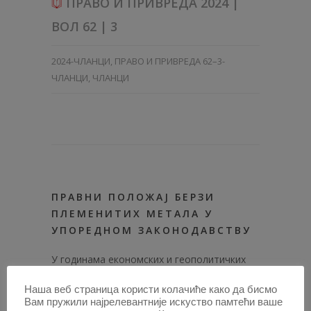
ПРАВО И ПРИВРЕДА 2024 |
ВОЛ 62 | 3
2024-ЧЛАНЦИ
,
ПРАВО И ПРИВРЕДА 62–3-
ЧЛАНЦИ
,
ЧЛАНЦИ
ПРАВНИ ПОЛОЖАЈ БЕРЗИ
ПЛЕМЕНИТИХ МЕТАЛА У
УПОРЕДНОМ ЗАКОНОДАВСТВУ
У годинама економских и геополитичких
криза и глобалне инфлације приметан је
Наша веб страница користи колачиће како да бисмо
тренд пораста потражње за племенитим
Вам пружили најрелевантније искуство памтећи ваше