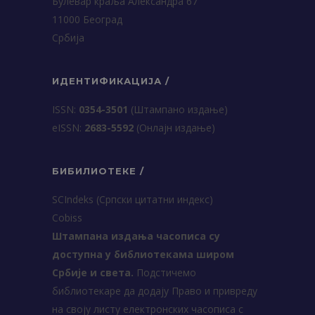
Булевар краља Александра 67
11000 Београд
Србија
ИДЕНТИФИКАЦИЈА /
ISSN:
0354-3501
(Штампано издање)
еISSN:
2683-5592
(Онлајн издање)
БИБИЛИОТЕКЕ /
SCIndeks (Српски цитатни индекс)
Cobiss
Штампана издања часописа су
доступна у библиотекама широм
Србије и света.
Подстичемо
библиотекаре да додају Право и привреду
на своју листу електронских часописа с