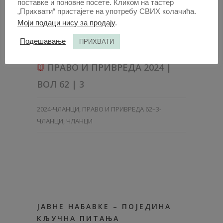
металима који имају све запаженију улогу...
поставке и поновне посете. Кликом на тастер
„Прихвати“ пристајете на употребу СВИХ колачића.
read more →
Моји подаци нису за продају
.
Подешавање
ПРИХВАТИ
30 СЕП 2024
ПРАВО И ПРИВРЕДА 2024 |
ВОЛ 62 | 3
2024-ЧЛАНЦИ
,
ПРАВО И ПРИВРЕДА 62–3-
ЧЛАНЦИ
,
ЧЛАНЦИ
ЈАВНЕ НАБАВКЕ – ПОЈЕДИНА
КЉУЧНА ПИТАЊА