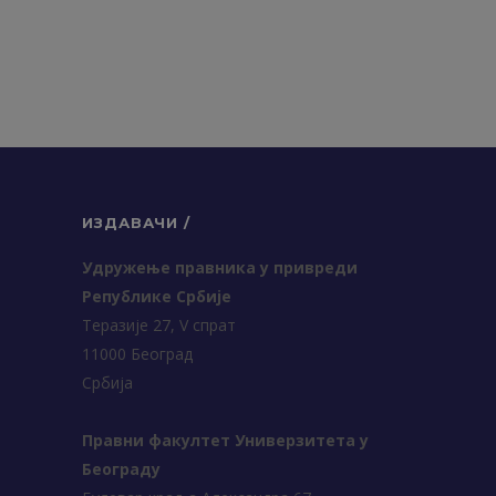
ИЗДАВАЧИ /
Удружење правника у привреди
Републике Србије
Теразије 27, V спрат
11000 Београд
Србија
Правни факултет Универзитета у
Београду