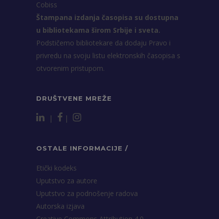
Cobiss
Štampana izdanja časopisa su dostupna
u bibliotekama širom Srbije i sveta.
Podstičemo bibliotekare da dodaju Pravo i
privredu na svoju listu elektronskih časopisa s
otvorenim pristupom.
DRUŠTVENE MREŽE
|
|
OSTALE INFORMACIJE /
Etički kodeks
Uputstvo za autore
Uputstvo za podnošenje radova
Autorska izjava
Creative Commons Attribution 4.0