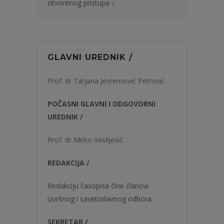
otvorenog pristupa ↓
GLAVNI UREDNIK /
Prof. dr Tatjana Jevremović Petrović
POČASNI GLAVNI I ODGOVORNI
UREDNIK /
Prof. dr Mirko Vasiljević
REDAKCIJA /
Redakciju časopisa čine članovi
izvršnog i savetodavnog odbora.
SEKRETAR /