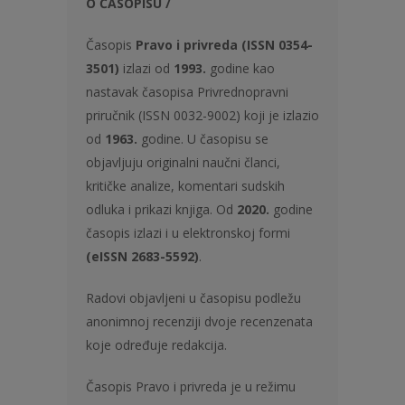
O ČASOPISU /
Časopis
Pravo i privreda (
ISSN 0354-
3501)
izlazi od
1993.
godine kao
nastavak časopisa Privrednopravni
priručnik (ISSN 0032-9002) koji je izlazio
od
1963.
godine. U časopisu se
objavljuju originalni naučni članci,
kritičke analize, komentari sudskih
odluka i prikazi knjiga. Od
2020.
godine
časopis izlazi i u elektronskoj formi
(eISSN 2683-5592)
.
Radovi objavljeni u časopisu podležu
anonimnoj recenziji dvoje recenzenata
koje određuje redakcija.
Časopis Pravo i privreda je u režimu