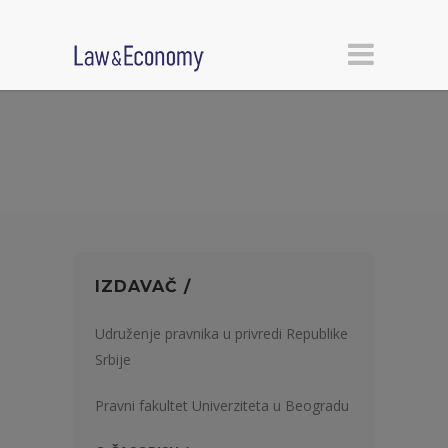
IZDAVAČ /
Udruženje pravnika u privredi Republike
Srbije
Pravni fakultet Univerziteta u Beogradu