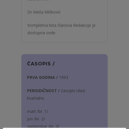
Dr Maša Mišković
Kompletna lista članova Redakcije je
dostupna ovde.
ČASOPIS /
PRVA GODINA /
1993
PERIODIČNOST /
časopis izlazi
kvartalno
mart /br. 1/
jun /br. 2/
septembar /br. 3/