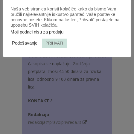
decembar /br. 4/
Naša veb stranica koristi kolačiće kako da bismo Vam
pružili najrelevantnije iskustvo pamteći vaše postavke i
JEZIK /
srpski i engleski
ponovne posete. Klikom na taster „Prihvati“ pristajete na
upotrebu SVIH kolačića.
Moji podaci nisu za prodaju
.
U časopisu se objavljuju tekstovi na
srpskom i engleskom jeziku.
Podešavanje
PRIHVATI
Časopis izlazi u štampanom i
elektronskom obliku. Štampani primerak
časopisa se naplaćuje. Godišnja
pretplata iznosi 4.550 dinara za fizička
lica, odnosno 9.100 dinara za pravna
lica.
KONTAKT /
Redakcija
redakcija@pravoiprivreda.rs