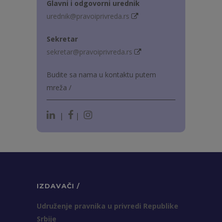
Glavni i odgovorni urednik
urednik@pravoiprivreda.rs
Sekretar
sekretar@pravoiprivreda.rs
Budite sa nama u kontaktu putem
mreža /
|
|
IZDAVAČI /
Udruženje pravnika u privredi Republike
Srbije