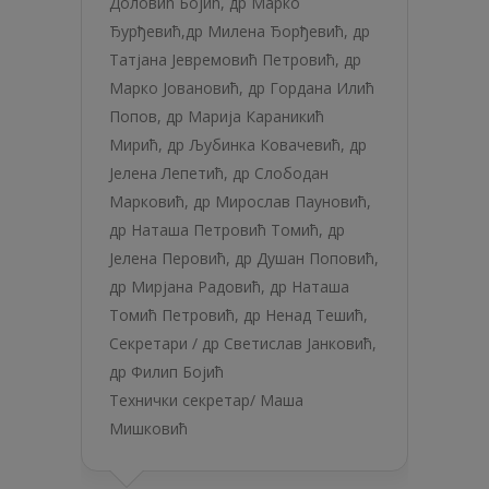
Доловић Бојић
,
др Марко
Ђурђевић
,
др Милена Ђорђевић
,
др
Татјана Јевремовић Петровић
,
др
Марко Јовановић
,
др Гордана Илић
Попов
,
др Марија Караникић
Мирић
,
др Љубинка Ковачевић
,
др
Јелена Лепетић
,
др Слободан
Марковић
,
др Мирослав Пауновић
,
др Наташа Петровић Томић
,
др
Јелена Перовић
,
др Душан Поповић
,
др Мирјана Радовић
,
др Наташа
Томић Петровић
,
др Ненад Тешић
,
Секретари /
др Светислав Јанковић
,
др Филип Бојић
Технички секретар/
Маша
Мишковић