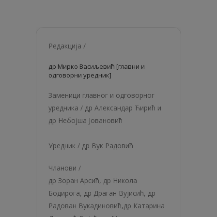
Редакција /
др Мирко Васиљевић [главни и
одговорни уредник]
Заменици главног и одговорног
уредника /
др Александар Ћирић и
др Небојша Јовановић
Уредник /
др Вук Радовић
Чланови /
др Зоран Арсић,
др Никола
Бодирога
,
др Драган Вујисић
,
др
Радован Вукадиновић
,
др Катарина