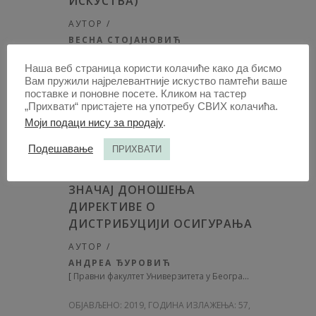
ИСКУСТВА)
АУТОР /
ВЕСНА СТОЈАНОВИЋ
[
Факултет за пословне студије и право
]
Наша веб страница користи колачиће како да бисмо
Вам пружили најрелевантније искуство памтећи ваше
ОБЈАВЉЕНО:
2019, ГОДИНА ИЗЛАЖЕЊА: 57
,
поставке и поновне посете. Кликом на тастер
СВЕСКА 1-3, НА СТР. 83 - 96, УКУПНО 14
„Прихвати“ пристајете на употребу СВИХ колачића.
Моји подаци нису за продају
.
ОТВОРИТЕ
ЋИР
Подешавање
ПРИХВАТИ
ЧЛАНАК /
ЗНАЧАЈ ДОНОШЕЊА
ДИРЕКТИВЕ О
ДИСТРИБУЦИЈИ ОСИГУРАЊА
АУТОР /
АНДРЕА ЂУРОВИЋ
[
Правни факултет Универзитета у Београду
]
ОБЈАВЉЕНО:
2019, ГОДИНА ИЗЛАЖЕЊА: 57
,