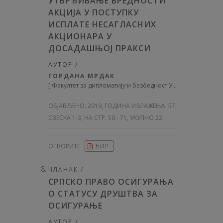
УТВРЂИВАЊЕ ВРЕДНОСТИ
АКЦИЈА У ПОСТУПКУ
ИСПЛАТЕ НЕСАГЛАСНИХ
АКЦИОНАРА У
ДОСАДАШЊОЈ ПРАКСИ
АУТОР /
ГОРДАНА МРДАК
[
Факултет за дипломатију и безбедност Универзитета Унион – Никола Тесла у Београду
ОБЈАВЉЕНО:
2019, ГОДИНА ИЗЛАЖЕЊА: 57
,
СВЕСКА 1-3, НА СТР. 50 - 71, УКУПНО 22
ОТВОРИТЕ
ЋИР
ЧЛАНАК /
СРПСКО ПРАВО ОСИГУРАЊА
О СТАТУСУ ДРУШТВА ЗА
ОСИГУРАЊЕ
АУТОР /