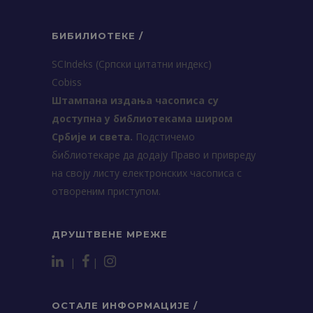
БИБИЛИОТЕКЕ /
SCIndeks (Српски цитатни индекс)
Cobiss
Штампана издања часописа су
доступна у библиотекама широм
Србије и света.
Подстичемо
библиотекаре да додају Право и привреду
на своју листу електронских часописа с
отвореним приступом.
ДРУШТВЕНЕ МРЕЖЕ
|
|
ОСТАЛЕ ИНФОРМАЦИЈЕ /