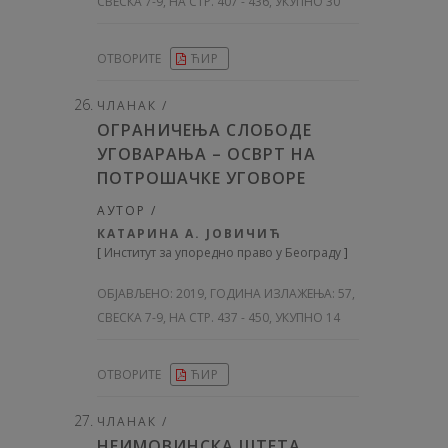
СВЕСКА 7-9, НА СТР. 407 - 436, УКУПНО 30
ОТВОРИТЕ
ЋИР
ЧЛАНАК /
ОГРАНИЧЕЊА СЛОБОДЕ
УГОВАРАЊА – ОСВРТ НА
ПОТРОШАЧКЕ УГОВОРЕ
АУТОР /
КАТАРИНА А. ЈОВИЧИЋ
[
Институт за упоредно право у Београду
]
ОБЈАВЉЕНО:
2019, ГОДИНА ИЗЛАЖЕЊА: 57
,
СВЕСКА 7-9, НА СТР. 437 - 450, УКУПНО 14
ОТВОРИТЕ
ЋИР
ЧЛАНАК /
НЕИМОВИНСКА ШТЕТА