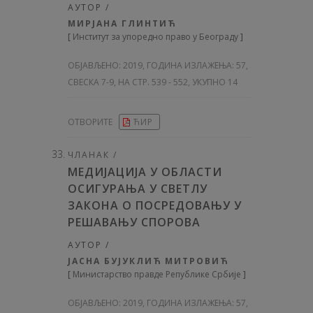
АУТОР /
МИРЈАНА ГЛИНТИЋ
[
Институт за упоредно право у Београду
]
ОБЈАВЉЕНО:
2019, ГОДИНА ИЗЛАЖЕЊА: 57
,
СВЕСКА 7-9, НА СТР. 539 - 552, УКУПНО 14
ОТВОРИТЕ
ЋИР
ЧЛАНАК /
МЕДИЈАЦИЈА У ОБЛАСТИ
ОСИГУРАЊА У СВЕТЛУ
ЗАКОНА О ПОСРЕДОВАЊУ У
РЕШАВАЊУ СПОРОВА
АУТОР /
ЈАСНА БУЈУКЛИЋ МИТРОВИЋ
[
Министарство правде Републике Србије
]
ОБЈАВЉЕНО:
2019, ГОДИНА ИЗЛАЖЕЊА: 57
,