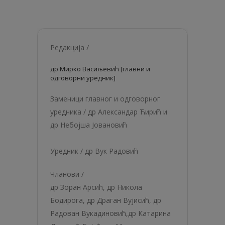
Редакција /
др Мирко Васиљевић [главни и
одговорни уредник]
Заменици главног и одговорног
уредника /
др Александар Ћирић и
др Небојша Јовановић
Уредник /
др Вук Радовић
Чланови /
др Зоран Арсић,
др Никола
Бодирога
,
др Драган Вујисић
,
др
Радован Вукадиновић
,
др Катарина