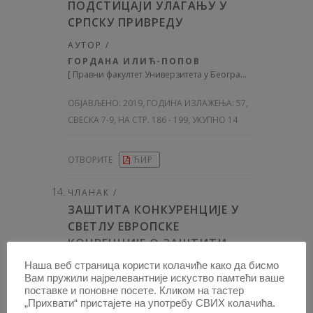
ПОДСТИЦАЈИ УЛАГАЊУ У
СРПСКУ ПРИВРЕДУ
АУТОР /
ГОРДАНА ИЛИЋ-ПОПОВ
[
Правни факултет Универзитета у Београду
]
ОБЈАВЉЕНО:
2019, ГОДИНА ИЗЛАЖЕЊА: 57
,
СВЕСКА 7-9, НА СТР. 186 - 199, УКУПНО 14
ОТВОРИТЕ
ЋИР
ЧЛАНАК /
ЗАШТИТА КОНКУРЕНЦИЈЕ У
СВЕТЛУ ЕВРОПСКЕ
КОНВЕНЦИЈЕ О ЗАШТИТИ
ЉУДСКИХ ПРАВА И
Наша веб страница користи колачиће како да бисмо
ОСНОВНИХ СЛОБОДА
Вам пружили најрелевантније искуство памтећи ваше
поставке и поновне посете. Кликом на тастер
АУТОР /
„Прихвати“ пристајете на употребу СВИХ колачића.