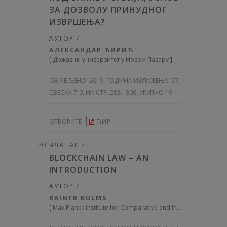
ЗА ДОЗВОЛУ ПРИНУДНОГ
ИЗВРШЕЊА?
АУТОР /
АЛЕКСАНДАР ЋИРИЋ
[
Државни универзитет у Новом Пазару
]
ОБЈАВЉЕНО:
2019, ГОДИНА ИЗЛАЖЕЊА: 57
,
СВЕСКА 7-9, НА СТР. 288 - 306, УКУПНО 19
ОТВОРИТЕ
ЋИР
ЧЛАНАК /
BLOCKCHAIN LAW – AN
INTRODUCTION
АУТОР /
RAINER KULMS
[
Max Planck Institute for Comparative and International Private Law, Hamburg, Germany, China University of Political Science and Law, Beijing