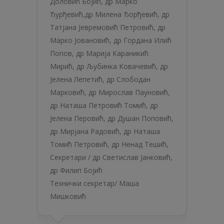
Доловић Бојић
,
др Марко
Ђурђевић
,
др Милена Ђорђевић
,
др
Татјана Јевремовић Петровић
,
др
Марко Јовановић
,
др Гордана Илић
Попов
,
др Марија Караникић
Мирић
,
др Љубинка Ковачевић
,
др
Јелена Лепетић
,
др Слободан
Марковић
,
др Мирослав Пауновић
,
др Наташа Петровић Томић
,
др
Јелена Перовић
,
др Душан Поповић
,
др Мирјана Радовић
,
др Наташа
Томић Петровић
,
др Ненад Тешић
,
Секретари /
др Светислав Јанковић
,
др Филип Бојић
Технички секретар/
Маша
Мишковић