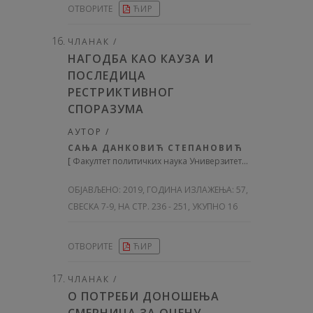
ОТВОРИТЕ
ЋИР
ЧЛАНАК /
НАГОДБА КАО КАУЗА И
ПОСЛЕДИЦА
РЕСТРИКТИВНОГ
СПОРАЗУМА
АУТОР /
САЊА ДАНКОВИЋ СТЕПАНОВИЋ
[
Факултет политичких наука Универзитета у Београду
]
ОБЈАВЉЕНО:
2019, ГОДИНА ИЗЛАЖЕЊА: 57
,
СВЕСКА 7-9, НА СТР. 236 - 251, УКУПНО 16
ОТВОРИТЕ
ЋИР
ЧЛАНАК /
О ПОТРЕБИ ДОНОШЕЊА