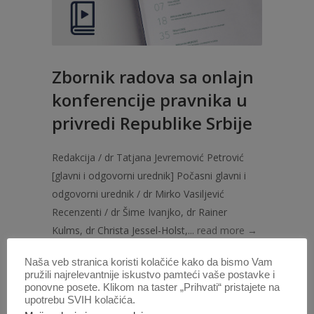
Zbornik radova sa onlajn
konferencije pravnika u
privredi Republike Srbije
Redakcija / dr Tatjana Jevremović Petrović
[glavni i odgovorni urednik] Počasni glavni i
odgovorni urednik / dr Mirko Vasiljević
Recenzenti / dr Šime Ivanjko, dr Rainer
Kulms, dr Christa Jessel-Holst,...
read more →
Naša veb stranica koristi kolačiće kako da bismo Vam
10 JUN 2023
pružili najrelevantnije iskustvo pamteći vaše postavke i
ponovne posete. Klikom na taster „Prihvati“ pristajete na
upotrebu SVIH kolačića.