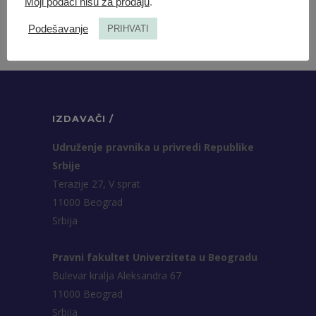
Moji podaci nisu za prodaju
.
Podešavanje
PRIHVATI
IZDAVAČI /
Udruženje pravnika u privredi Republike
Srbije
Terazije 27, V sprat
11000 Beograd
Srbija
Pravni fakultet Univerziteta u Beogradu
Bulevar kralja Aleksandra 67
11000 Beograd
Srbija