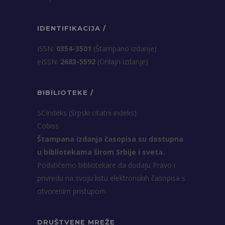
IDENTIFIKACIJA /
ISSN:
0354-3501
(Štampano izdanje)
eISSN:
2683-5592
(Onlajn izdanje)
BIBILIOTEKE /
SCIndeks (Srpski citatni indeks)
Cobiss
Štampana izdanja časopisa su dostupna
u bibliotekama širom Srbije i sveta.
Podstičemo bibliotekare da dodaju Pravo i
privredu na svoju listu elektronskih časopisa s
otvorenim pristupom.
DRUŠTVENE MREŽE