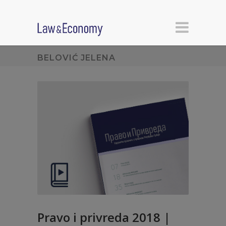
BELOVIĆ JELENA
Pravo i privreda 2018 |