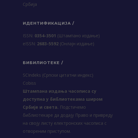
Србија
ИДЕНТИФИКАЦИЈА /
ISSN:
0354-3501
(Штампано издање)
еISSN:
2683-5592
(Онлајн издање)
БИБИЛИОТЕКЕ /
SCIndeks (Српски цитатни индекс)
Cobiss
Штампана издања часописа су
доступна у библиотекама широм
Србије и света.
Подстичемо
библиотекаре да додају Право и привреду
на своју листу електронских часописа с
отвореним приступом.