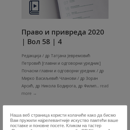
Право и привреда 2020
| Вол 58 | 4
Редакција / др Татјана Јевремовић
Петровић [главни и одговорни уредник]
Почасни главни и одговорни уредник / др
Мирко Васиљевић Чланови / др Зоран
Арсић, др Никола Бодирога, др Филип...
read
more →
26 СЕП 2021
Наша веб страница користи колачиће како да бисмо
Вам пружили најрелевантније искуство памтећи ваше
поставке и поновне посете. Кликом на тастер