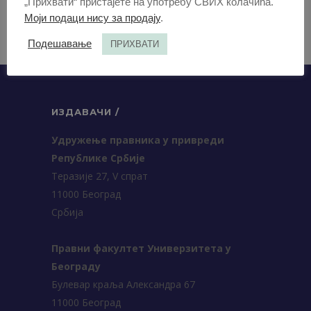
„Прихвати“ пристајете на употребу СВИХ колачића.
Моји подаци нису за продају
.
Подешавање
ПРИХВАТИ
ИЗДАВАЧИ /
Удружење правника у привреди
Републике Србије
Теразије 27, V спрат
11000 Београд
Србија
Правни факултет Универзитета у
Београду
Булевар краља Александра 67
11000 Београд