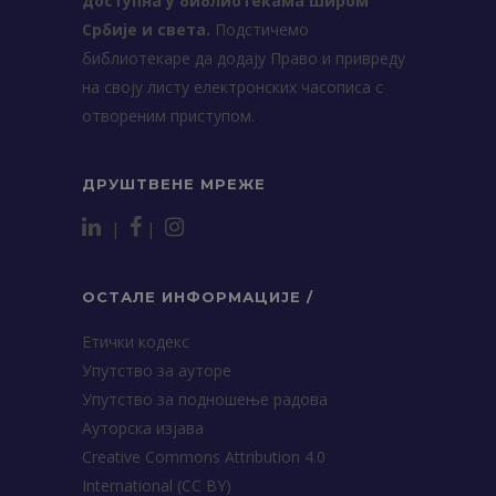
доступна у библиотекама широм
Србије и света.
Подстичемо
библиотекаре да додају Право и привреду
на своју листу електронских часописа с
отвореним приступом.
ДРУШТВЕНЕ МРЕЖЕ
|
|
ОСТАЛЕ ИНФОРМАЦИЈЕ /
Етички кодекс
Упутство за ауторе
Упутство за подношење радова
Ауторска изјава
Creative Commons Attribution 4.0
International (CC BY)