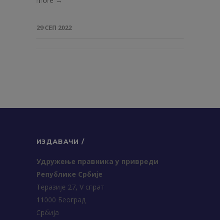
more →
29 СЕП 2022
ИЗДАВАЧИ /
Удружење правника у привреди
Републике Србије
Теразије 27, V спрат
11000 Београд
Србија