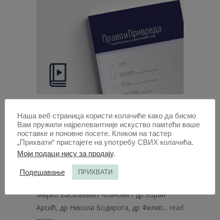
Право и привреда 2022
Наша веб страница користи колачиће како да бисмо
Вам пружили најрелевантније искуство памтећи ваше
| Вол 60 | 3
поставке и поновне посете. Кликом на тастер
„Прихвати“ пристајете на употребу СВИХ колачића.
Моји подаци нису за продају
.
Редакција / др Татјана Јевремовић
Петровић [главни и одговорни уредник]
Подешавање
ПРИХВАТИ
Почасни главни и одговорни уредник / др
Мирко Васиљевић Чланови / др Зоран
Арсић, др Никола Бодирога, др Филип...
read