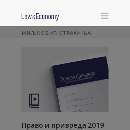
МИЉКОВИЋ СТРАХИЊА
Право и привреда 2019