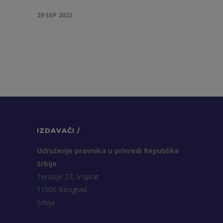
29 SEP 2022
IZDAVAČI /
Udruženje pravnika u privredi Republike
Srbije
Terazije 27, V sprat
11000 Beograd
Srbija