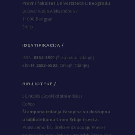
Pravni fakultet Univerziteta u Beogradu
Bulevar kralja Aleksandra 67
11000 Beograd
Srbija
IDENTIFIKACIJA /
ISSN:
0354-3501
(Štampano izdanje)
eISSN:
2683-5592
(Onlajn izdanje)
BIBILIOTEKE /
SCIndeks (Srpski citatni indeks)
Cobiss
Štampana izdanja časopisa su dostupna
u bibliotekama širom Srbije i sveta.
Podstičemo bibliotekare da dodaju Pravo i