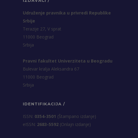
IZDAVAČI /
Udruženje pravnika u privredi Republike
Srbije
Terazije 27, V sprat
11000 Beograd
Srbija
Pravni fakultet Univerziteta u Beogradu
Bulevar kralja Aleksandra 67
11000 Beograd
Srbija
IDENTIFIKACIJA /
ISSN:
0354-3501
(Štampano izdanje)
eISSN:
2683-5592
(Onlajn izdanje)