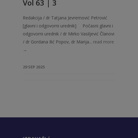
Vol 63 | 3
Redakcija / dr Tatjana Jevremović Petrović
[glavni i odgovorni urednik] Počasni glavni i
odgovorni urednik / dr Mirko Vasiljević Članovi
/ dr Gordana Ilić Popov, dr Marija...
read more
→
29 SEP 2025