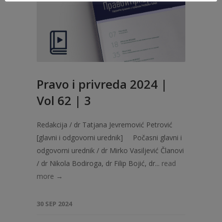
Pravo i privreda 2024 |
Vol 62 | 3
Redakcija / dr Tatjana Jevremović Petrović
[glavni i odgovorni urednik] Počasni glavni i
odgovorni urednik / dr Mirko Vasiljević Članovi
/ dr Nikola Bodiroga, dr Filip Bojić, dr...
read
more →
30 SEP 2024