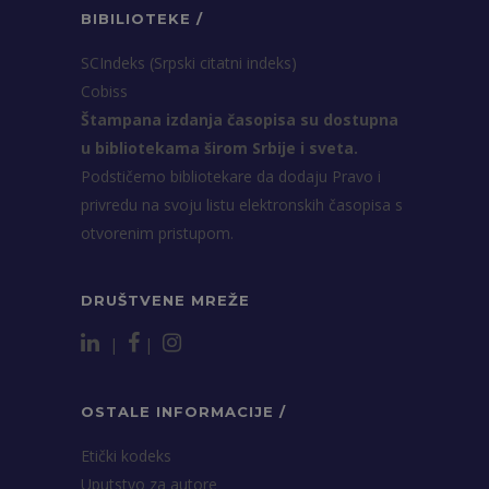
BIBILIOTEKE /
SCIndeks (Srpski citatni indeks)
Cobiss
Štampana izdanja časopisa su dostupna
u bibliotekama širom Srbije i sveta.
Podstičemo bibliotekare da dodaju Pravo i
privredu na svoju listu elektronskih časopisa s
otvorenim pristupom.
DRUŠTVENE MREŽE
|
|
OSTALE INFORMACIJE /
Etički kodeks
Uputstvo za autore