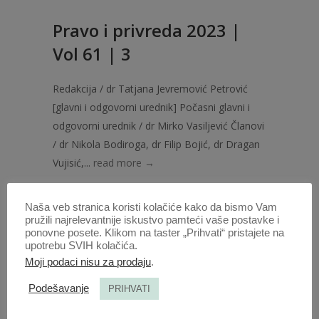
Pravo i privreda 2023 |
Vol 61 | 3
Redakcija / dr Tatjana Jevremović Petrović
[glavni i odgovorni urednik] Počasni glavni i
odgovorni urednik / dr Mirko Vasiljević Članovi
/ dr Nikola Bodiroga, dr Filip Bojić, dr Dragan
Vujisić,...
read more →
23 SEP 2023
Naša veb stranica koristi kolačiće kako da bismo Vam
pružili najrelevantnije iskustvo pamteći vaše postavke i
ponovne posete. Klikom na taster „Prihvati“ pristajete na
upotrebu SVIH kolačića.
Moji podaci nisu za prodaju
.
Podešavanje
PRIHVATI