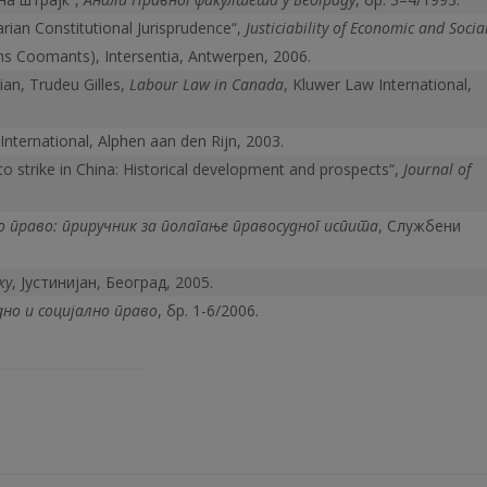
rian Constitutional Jurisprudence“,
Justiciability of Economic and Socia
ns Coomants), Intersentia, Antwerpen, 2006.
ian, Trudeu Gilles,
Labour Law in Canada
, Kluwer Law International,
International, Alphen aan den Rijn, 2003.
to strike in China: Historical development and prospects“,
Journal of
о право
:
приручник за полагање правосудног испита
, Службени
ку
, Јустинијан, Београд, 2005.
дно и социјално право
, бр. 1-6/2006.