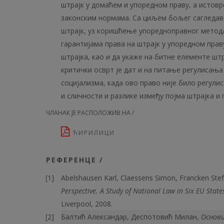
штрајк у домаћем и упоредном праву, а истов
законским нормама. Са циљем бољег сагледава
штрајк, уз коришћење упоредноправног метод
гарантијама права на штрајк у упоредном праву
штрајка, као и да укаже на битне елементе шт
критички осврт је дат и на питање регулисањ
социјализма, када ово право није било регули
и сличности и разлике између појма штрајка и 
ЧЛАНАК ЈЕ РАСПОЛОЖИВ НА /
ЋИРИЛИЦИ
РЕФЕРЕНЦЕ /
Abelshausen Karl, Claessens Simon, Francken Ste
Perspective
.
A Study of National Law in Six EU State
Liverpool, 2008.
Балтић Александар, Деспотовић Милан,
Основи