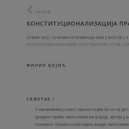
НАЗАД
КОНСТИТУЦИОНАЛИЗАЦИЈА ПРА
27 МАР 2022
ПРАВО И ПРИВРЕДА 2020 | ВОЛ 58 | 4
КОНСТИТУЦИОНАЛИЗАЦИЈА
,
ОБУСТАВА РАДА
,
УСТАВ
,
ШТ
ФИЛИП БОЈИЋ
САЖЕТАК /
У ишчекивању новог закона којим би се на дет
уредило право запослених на штрајк, аутор у р
основног облика колективне акције запослених