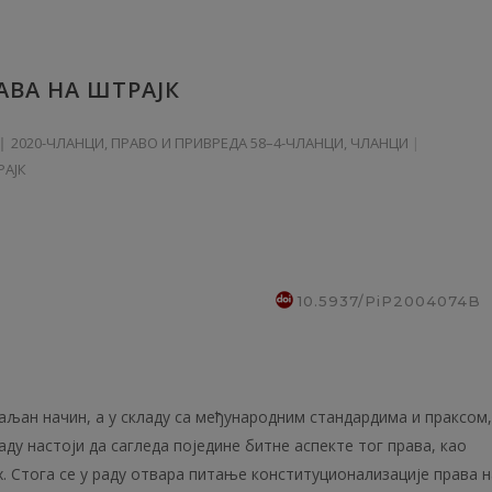
ВА НА ШТРАЈК
2020-ЧЛАНЦИ
,
ПРАВО И ПРИВРЕДА 58–4-ЧЛАНЦИ
,
ЧЛАНЦИ
РАЈК
10.5937/PiP2004074B
аљан начин, а у складу са међународним стандардима и праксом,
аду настоји да сагледа поједине битне аспекте тог права, као
. Стога се у раду отвара питање конституционализације права н