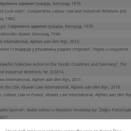
авремена администрација, Београд, 1979.
and Lock-outs“,
Comparative Labour Law and Industrial Relations
(ed.
ia, 1982.
ија
, Савремена администрација, Београд, 1979.
ветлости права
, Београд, 1940.
w International, Alphen aan den Rijn, 2012.
пских стандарда у решавању радних спорова“,
Радно и социјално
nlawful Collective Action in the Nordic Countries and Germany“,
The
d Industrial Relations
, Nr. 3/2014.
aw International, Alphen aan den Rijn, 2011.
in the USA
, Kluwer Law International, Alphen aan den Rijn, 2018.
e,
Labour Law in France
, Kluwer Law International, Alphen aan den Rij
Radni Sporovi“,
Radni odnosi u Republici Hrvatskoj
(ur. Željko Potočnjak
2007.
ним путем у теорији и пракси
, докторска дисертација, Правни