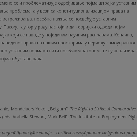
ремено се и проблематизује одређивање појма штрајка уставним
ња проблема, а у вези са конституционализацијом права на
а истраживања, посебна пажња се посвећује уставним
. Такође, аутор у раду настоји и да теоријски одреди појам
рајка који се наводе у појединим научним расправама. Коначно,
а наведеног права на нашим просторима у периоду самоуправног
сано уставним нормама нити посебним законом, те су анализира
појма обуставе рада.
fanie, Mondelaers Yoko, „Belgium“,
The
Right
to
Strike
:
A
Comparative
s
(eds. Arabella Stewart, Mark Bell), The Institute of Employment Righ
 радног права Југославије – систем самоуправних међусобних радн