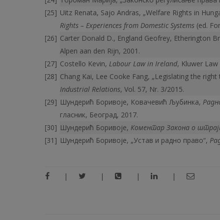
Uitz Renata, Sajo Andras, „Welfare Rights in Hunga
Rights – Experiences from Domestic Systems
(ed. Fo
Carter Donald D., England Geofrey, Etherington Br
Alpen aan den Rijn, 2001.
Costello Kevin,
Labour Law in Ireland
, Kluwer Law 
Chang Kai, Lee Cooke Fang, „Legislating the right 
Industrial Relations
, Vol. 57, Nr. 3/2015.
Шундерић Боривоје, Ковачевић Љубинка,
Радн
гласник, Београд, 2017.
Шундерић Боривоје,
Коментар Закона о штрај
Шундерић Боривоје, „Устав и радно право“,
Ра
|
|
|
|