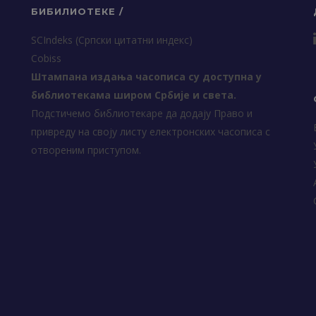
БИБИЛИОТЕКЕ /
SCIndeks (Српски цитатни индекс)
Cobiss
Штампана издања часописа су доступна у
библиотекама широм Србије и света.
Подстичемо библиотекаре да додају Право и
привреду на своју листу електронских часописа с
отвореним приступом.