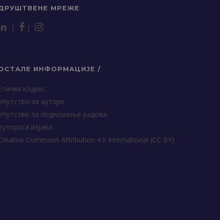
ДРУШТВЕНЕ МРЕЖЕ
|
|
ОСТАЛЕ ИНФОРМАЦИЈЕ /
Етички кодекс
Упутство за ауторе
Упутство за подношење радова
Ауторска изјава
Creative Commons Attribution 4.0 International (CC BY)