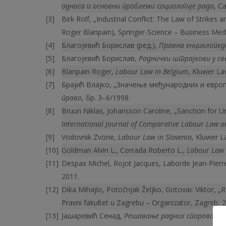
односа и основни проблеми социологије рада
, С
Birk Rolf, „Industrial Conflict: The Law of Strikes 
Roger Blanpain), Springer-Science – Business Med
Благојевић Борислав (ред.),
Правна енциклопед
Благојевић Борислав,
Раднички штрајкови у с
Blanpain Roger,
Labour Law in Belgium
, Kluwer La
Брајић Влајко, „Значење међународних и евро
право
, бр. 3–6/1998.
Bruun Niklas, Johansson Caroline, „Sanction for U
International Journal of Comparative Labour Law an
Vodovnik Zvone,
Labour Law in Slovenia
, Kluwer L
Goldman Аlvin L., Corrada Roberto L.,
Labour Law 
Despax Michel, Rojot Jacques, Laborde Jean-Pierr
2011.
Dika Mihajlo, Potočnjak Željko, Gotovac Viktor, „
Pravni fakultet u Zagrebu – Organizator, Zagreb, 
Јашаревић Сенад,
Решавање радних спорова мир