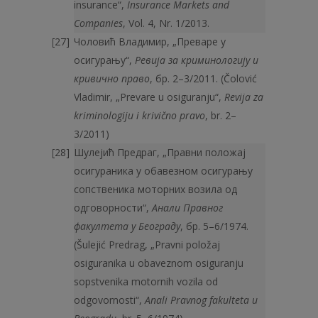
insurance“,
Insurance Markets and
Companies
, Vol. 4, Nr. 1/2013.
Чоловић Владимир, „Преваре у
осигурању“,
Ревија за криминологију и
кривично право
, бр. 2–3/2011. (Čolović
Vladimir, „Prevare u osiguranju“,
Revija za
kriminologiju i krivično pravo
, br. 2–
3/2011)
Шулејић Предраг, „Правни положај
осигураника у обавезном осигурању
сопственика моторних возила од
одговорности“,
Анали Правног
факултета у Београду
, бр. 5–6/1974.
(Šulejić Predrag, „Pravni položaj
osiguranika u obaveznom osiguranju
sopstvenika motornih vozila od
odgovornosti“,
Anali Pravnog fakulteta u