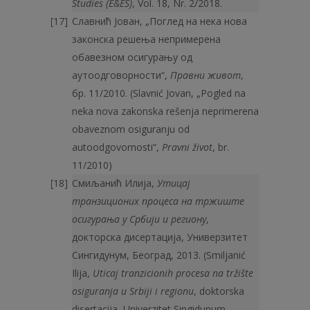
Studies (E&ES)
, Vol. 18, Nr. 2/2018.
Славнић Јован, „Поглед на нека нова
законска решења непримерена
обавезном осигурању од
аутоодговорности“,
Правни живот
,
бр. 11/2010. (Slavnić Jovan, „Pogled na
neka nova zakonska rešenja neprimerena
obaveznom osiguranju od
autoodgovornosti“,
Pravni život
, br.
11/2010)
Смиљанић Илија,
Утицај
транзиционих процеса на тржиште
осигурања у Србији и региону
,
докторска дисертација, Универзитет
Сингидунум, Београд, 2013. (Smiljanić
Ilija,
Uticaj tranzicionih procesa na tržište
osiguranja u Srbiji i regionu
, doktorska
disertacija, Univerzitet Singidunum,