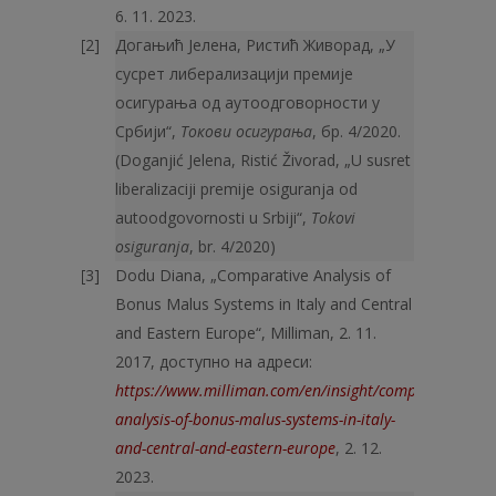
6. 11. 2023.
Догањић Јелена, Ристић Живорад, „У
сусрет либерализацији премије
осигурања од аутоодговорности у
Србији“,
Токови осигурања
, бр. 4/2020.
(Doganjić Jelena, Ristić Živorad, „U susret
liberalizaciji premije osiguranja od
autoodgovornosti u Srbiji“,
Tokovi
osiguranja
, br. 4/2020)
Dodu Diana, „Comparative Analysis of
Bonus Malus Systems in Italy and Central
and Eastern Europe“, Milliman, 2. 11.
2017, доступно на адреси:
https://www.milliman.com/en/insight/comparative-
analysis-of-bonus-malus-systems-in-italy-
and-central-and-eastern-europe
, 2. 12.
2023.