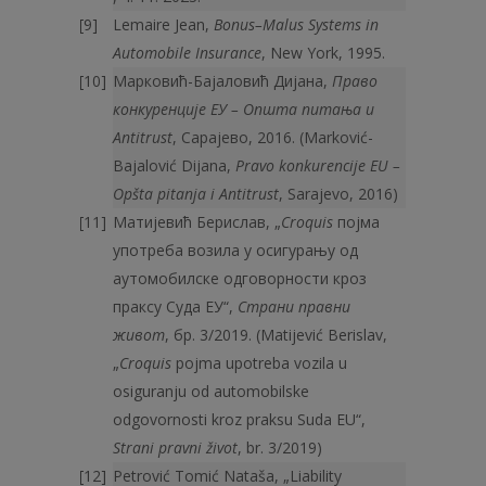
Lemaire Jean,
Bonus
–
Malus
Systems
in
Automobile
Insurance
, New York, 1995.
Марковић-Бајаловић Дијана,
Право
конкуренције ЕУ – Општа питања и
Antitrust
, Сарајево, 2016. (Marković-
Bajalović Dijana,
Pravo konkurencije EU –
Opšta pitanja i
Antitrust
, Sarajevo, 2016)
Матијевић Берислав, „
Croquis
појма
употреба возила у осигурању од
аутомобилске одговорности кроз
праксу Суда ЕУ“,
Страни правни
живот
, бр. 3/2019. (Matijević Berislav,
„
Croquis
pojma upotreba vozila u
osiguranju od automobilske
odgovornosti kroz praksu Suda EU“,
Strani pravni život
, br. 3/2019)
Petrović Tomić Nataša, „Liability