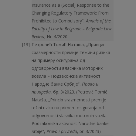
Insurance as a (Social) Response to the
Changing Regulatory Framework: From
Prohibited to Compulsory“,
Annals of the
Faculty of Law in Belgrade – Belgrade Law
Review
, Nr. 4/2020.
Петровић Томић Наташа, „Принцип
сразмерности премије тежини ризика
на примеру осигурања од
одговорности власника моторних
возила – Подзаконска активност
Народне банке Србије“,
Право и
привреда
, бр. 3/2023. (Petrović Tomić
Nataša, „Princip srazmernosti premije
težini rizika na primeru osiguranja od
odgovornosti vlasnika motornih vozila –
Podzakonska aktivnost Narodne banke
Srbije“,
Pravo i privreda
, br. 3/2023)