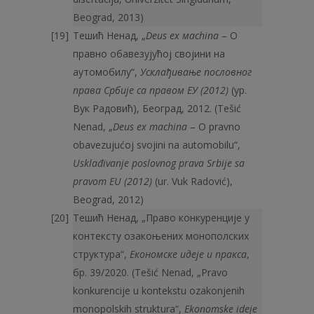
Beograd, 2013)
Тешић Ненад, „
Deus
ex
м
achina
– О
правно обавезујућој својини на
аутомобилу“,
Усклађивање пословног
права Србије са правом ЕУ (2012)
(ур.
Вук Радовић), Београд, 2012. (Tešić
Nenad, „
Deus
ex
m
achina
– O pravno
obavezujućoj svojini na automobilu“,
Usklađivanje poslovnog prava Srbije sa
pravom EU (2012)
(ur. Vuk Radović),
Beograd, 2012)
Тешић Ненад, „Право конкуренције у
контексту озакоњених монополских
структура“,
Економске идеје и пракса
,
бр. 39/2020. (Tešić Nenad, „Pravo
konkurencije u kontekstu ozakonjenih
monopolskih struktura“,
Ekonomske ideje