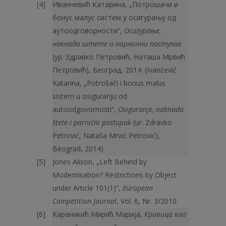
Иванчевић Катарина, „Потрошачи и
бонус малус систем у осигурању од
аутоодговорности“,
Осигурање,
накнада штете и парнични поступак
(ур. Здравко Петровић, Наташа Мрвић
Петровић), Београд, 2014. (Ivančević
Katarina, „Potrošači i bonus malus
sistem u osiguranju od
autoodgovornosti“,
Osiguranje, naknada
štete i parnični postupak
(ur. Zdravko
Petrović, Nataša Mrvić Petrović),
Beograd, 2014)
Jones Alison, „Left Behind by
Modernisation? Restrictions by Object
under Article 101(1)“,
European
Competition Journal
, Vol. 6, Nr. 3/2010.
Караникић Мирић Марија,
Кривица као