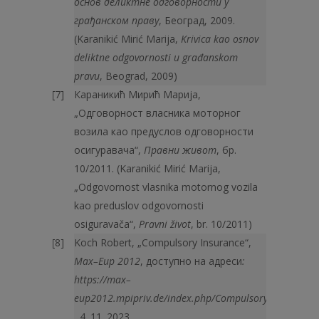
основ деликтне одговорности у
грађанском праву
, Београд, 2009.
(Karanikić Mirić Marija,
Krivica kao osnov
deliktne odgovornosti u građanskom
pravu
, Beograd, 2009)
Караникић Мирић Марија,
„Одговорност власника моторног
возила као предуслов одговорности
осигуравача“,
Правни живот
, бр.
10/2011. (Karanikić Mirić Marija,
„Odgovornost vlasnika motornog vozila
kao preduslov odgovornosti
osiguravača“,
Pravni život
, br. 10/2011)
Koch Robert, „Compulsory Insurance“,
Max
–
Eup
2012
, доступно на адреси
:
https
://
max
–
eup
2012.
mpipriv
.
de
/
index
.
php
/
Compulsory
_
Insurance
, 4. 11. 2023.