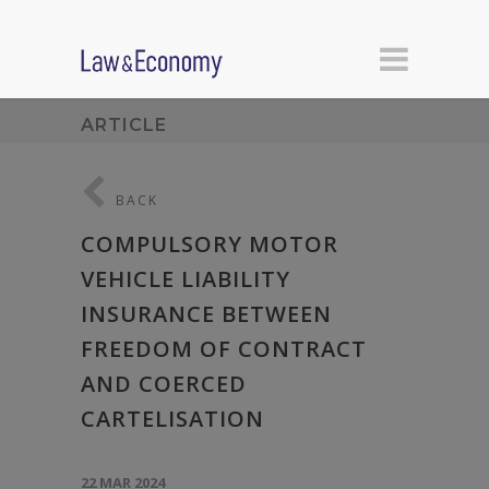
ARTICLE
BACK
COMPULSORY MOTOR
VEHICLE LIABILITY
INSURANCE BETWEEN
FREEDOM OF CONTRACT
AND COERCED
CARTELISATION
22 MAR 2024