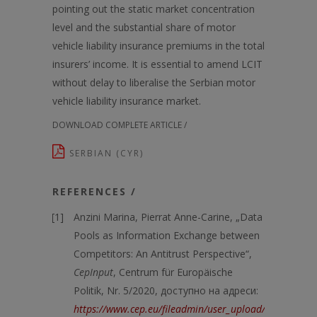
pointing out the static market concentration
level and the substantial share of motor
vehicle liability insurance premiums in the total
insurers’ income. It is essential to amend LCIT
without delay to liberalise the Serbian motor
vehicle liability insurance market.
DOWNLOAD COMPLETE ARTICLE /
SERBIAN (CYR)
REFERENCES /
Anzini Marina, Pierrat Anne-Carine, „Data
Pools as Information Exchange between
Competitors: An Antitrust Perspective“,
CepInput
, Centrum für Europäische
Politik, Nr. 5/2020, доступно на адреси:
https://www.cep.eu/fileadmin/user_upload/cep.eu/Stu