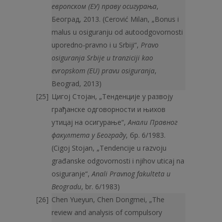
европском (ЕУ) праву осигурања
,
Београд, 2013. (Cerović Milan, „Bonus i
malus u osiguranju od autoodgovornosti
uporedno-pravno i u Srbiji“,
Pravo
osiguranja Srbije u tranziciji kao
evropskom (EU) pravu osiguranja
,
Beograd, 2013)
Цигој Стојан, „Тенденције у развоју
грађанске одговорности и њихов
утицај на осигурање“,
Анали Правног
факултета у Београду
, бр. 6/1983.
(Cigoj Stojan, „Tendencije u razvoju
građanske odgovornosti i njihov uticaj na
osiguranje“,
Anali Pravnog fakulteta u
Beogradu
, br. 6/1983)
Chen Yueyun, Chen Dongmei, „The
review and analysis of compulsory