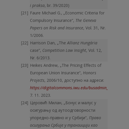
i praksa
, br. 39/2020)
Faure Michael G., „Economic Criteria for
Compulsory Insurance“,
The Geneva
Papers
on Risk and Insurance
, Vol. 31, Nr.
1/2006.
Harrison Dan, „The
Allianz Hungária
case“,
Competition Law Insight
, Vol. 12,
Nr. 6/2013.
Heikes Andrew, „The Pricing Effects of
European Union Insurance“,
Honors
Projects
, 2006/10, доступно на адреси:
https://digitalcommons.iwu.edu/busadmin_honproj/10
7. 11. 2023.
Церовић Милан, „Бонус и малус у
осигурању од аутоодговорности
упоредно-правно и у Србији“,
Право
осигурања Србије у транзицији као